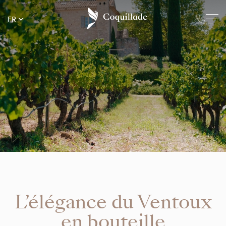
FR
L’élégance du Ventoux
en bouteille