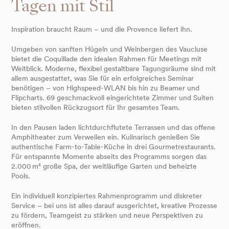
Tagen mit Stil
Inspiration braucht Raum – und die Provence liefert ihn.
Umgeben von sanften Hügeln und Weinbergen des Vaucluse
bietet die Coquillade den idealen Rahmen für Meetings mit
Weitblick. Moderne, flexibel gestaltbare Tagungsräume sind mit
allem ausgestattet, was Sie für ein erfolgreiches Seminar
benötigen – von Highspeed-WLAN bis hin zu Beamer und
Flipcharts. 69 geschmackvoll eingerichtete Zimmer und Suiten
bieten stilvollen Rückzugsort für Ihr gesamtes Team.
In den Pausen laden lichtdurchflutete Terrassen und das offene
Amphitheater zum Verweilen ein. Kulinarisch genießen Sie
authentische Farm-to-Table-Küche in drei Gourmetrestaurants.
Für entspannte Momente abseits des Programms sorgen das
2.000 m² große Spa, der weitläufige Garten und beheizte
Pools.
Ein individuell konzipiertes Rahmenprogramm und diskreter
Service – bei uns ist alles darauf ausgerichtet, kreative Prozesse
zu fördern, Teamgeist zu stärken und neue Perspektiven zu
eröffnen.